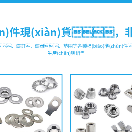
hǔn)件現(xiàn)貨，
、螺釘、螺母、墊圈等各種標(biāo)準(zhǔn)件
生產(chǎn)與銷售