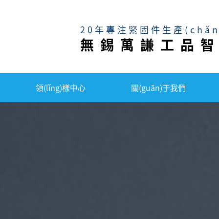
20年專注緊固件生產(chǎ
無錫萬謙工品
領(lǐng)樣中心
關(guān)于我們