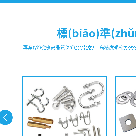
標(biāo)準(z
專業(yè)從事高品質(zhì)、高精度螺栓