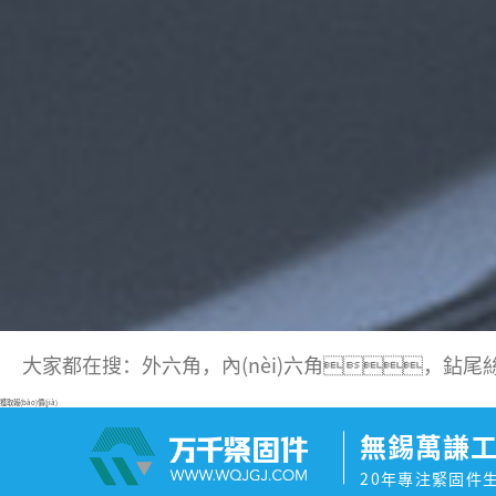
獲取報(bào)價(jià)
無錫萬謙
20年專注緊固件生